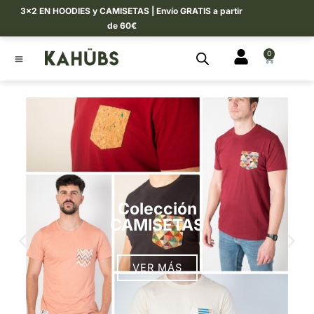
Ir
3×2 EN HOODIES y CAMISETAS | Envío GRATIS a partir
al
de 60€
contenido
0
CART
Colección
CAMISETAS
VER MÁS