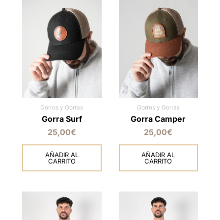
Gorros y Gorras
Gorros y Gorras
Gorra Surf
Gorra Camper
25,00
€
25,00
€
AÑADIR AL
AÑADIR AL
CARRITO
CARRITO
Este
Este
producto
producto
tiene
tiene