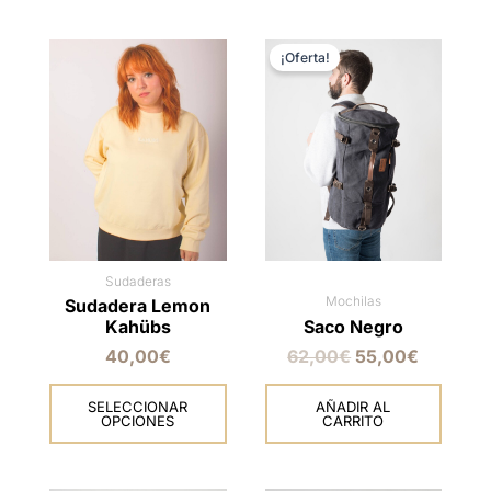
El
El
Este
precio
precio
producto
¡Oferta!
original
actual
tiene
era:
es:
múltiples
62,00€.
55,00€.
variantes.
Las
opciones
se
pueden
elegir
en
Sudaderas
la
Mochilas
Sudadera Lemon
página
Kahübs
Saco Negro
de
40,00
€
62,00
€
55,00
€
producto
SELECCIONAR
AÑADIR AL
OPCIONES
CARRITO