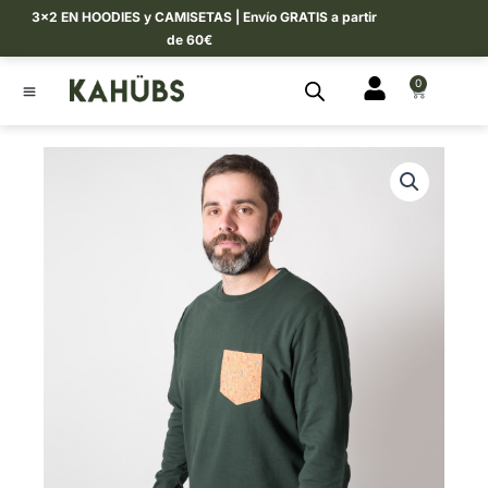
Ir
3×2 EN HOODIES y CAMISETAS | Envío GRATIS a partir
al
de 60€
contenido
0
CART