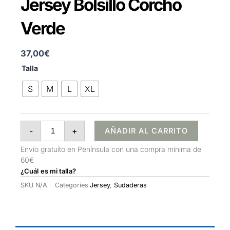
Jersey Bolsillo Corcho
Verde
37,00
€
Jersey
Talla
Bolsillo
Corcho
S
M
L
XL
Verde
cantidad
-
+
AÑADIR AL CARRITO
Envío gratuíto en Península con una compra mínima de
60€
¿Cuál es mi talla?
SKU
N/A
Categories
Jersey
,
Sudaderas