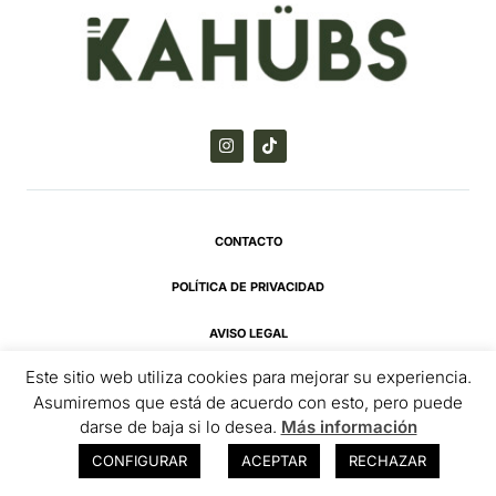
I
T
n
i
s
k
t
t
a
o
g
k
r
CONTACTO
a
m
POLÍTICA DE PRIVACIDAD
AVISO LEGAL
Este sitio web utiliza cookies para mejorar su experiencia.
TÉRMINOS Y CONDICIONES
Asumiremos que está de acuerdo con esto, pero puede
darse de baja si lo desea.
Más información
CONFIGURAR
ACEPTAR
RECHAZAR