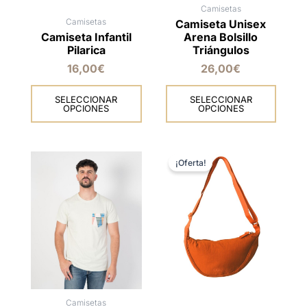
Camisetas
la
la
Camisetas
Camiseta Unisex
página
página
Camiseta Infantil
Arena Bolsillo
de
de
Pilarica
Triángulos
producto
producto
16,00
€
26,00
€
SELECCIONAR
SELECCIONAR
OPCIONES
OPCIONES
El
El
Este
precio
precio
producto
¡Oferta!
original
actual
tiene
era:
es:
múltiples
29,90€.
25,00€.
variantes.
Las
opciones
se
pueden
elegir
en
Camisetas
la