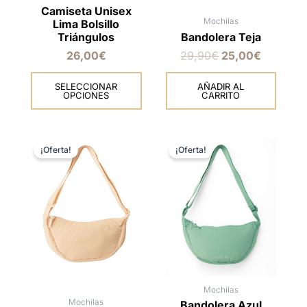
Camiseta Unisex
página
Mochilas
Lima Bolsillo
de
Triángulos
Bandolera Teja
producto
26,00
€
29,90
€
25,00
€
SELECCIONAR
AÑADIR AL
OPCIONES
CARRITO
El
El
El
El
precio
precio
precio
precio
¡Oferta!
¡Oferta!
original
actual
original
actual
era:
es:
era:
es:
29,90€.
25,00€.
29,90€.
25,00€.
Mochilas
Mochilas
Bandolera Azul