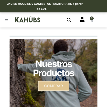
Ir
3×2 EN HOODIES y CAMISETAS | Envío GRATIS a partir
al
de 60€
contenido
0
CART
Nuestros
Productos
COMPRAR