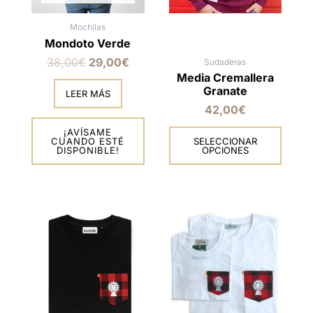
elegir
en
Mochilas
la
Mondoto Verde
página
de
38,00
€
29,00
€
Sudaderas
producto
Media Cremallera
Granate
LEER MÁS
42,00
€
¡AVÍSAME
CUANDO ESTÉ
SELECCIONAR
DISPONIBLE!
OPCIONES
Este
producto
tiene
múltiples
variantes.
Las
opciones
se
pueden