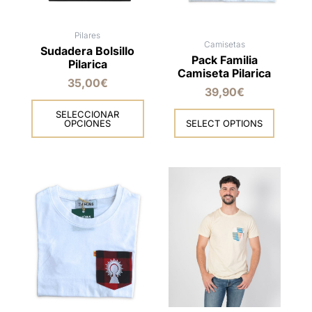
elegir
en
Pilares
la
Camisetas
Sudadera Bolsillo
página
Pack Familia
Pilarica
de
Camiseta Pilarica
35,00
€
producto
39,90
€
SELECCIONAR
OPCIONES
SELECT OPTIONS
Este
Este
producto
producto
tiene
tiene
múltiples
múltiples
variantes.
variantes.
Las
Las
opciones
opciones
se
se
pueden
pueden
elegir
elegir
en
en