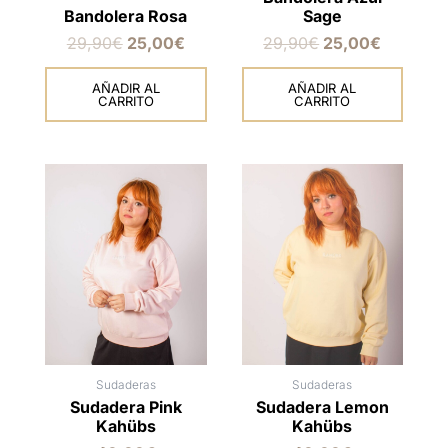
Bandolera Rosa
Sage
29,90
€
25,00
€
29,90
€
25,00
€
AÑADIR AL
AÑADIR AL
CARRITO
CARRITO
Este
Este
producto
producto
tiene
tiene
múltiples
múltiples
variantes.
variantes.
Las
Las
opciones
opciones
se
se
pueden
pueden
elegir
elegir
en
en
Sudaderas
Sudaderas
la
la
Sudadera Pink
Sudadera Lemon
página
página
Kahübs
Kahübs
de
de