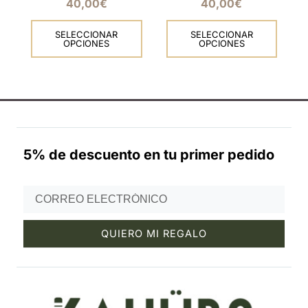
40,00
€
40,00
€
producto
producto
SELECCIONAR
SELECCIONAR
OPCIONES
OPCIONES
5% de descuento en tu primer pedido
Email
QUIERO MI REGALO